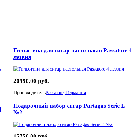
Гильотина для сигар настольная Passatore 4
лезвия
20950,00 руб.
Производитель
Passatore, Германия
Подарочный набор сигар Partagas Serie E
l
№2
15750,00 руб.