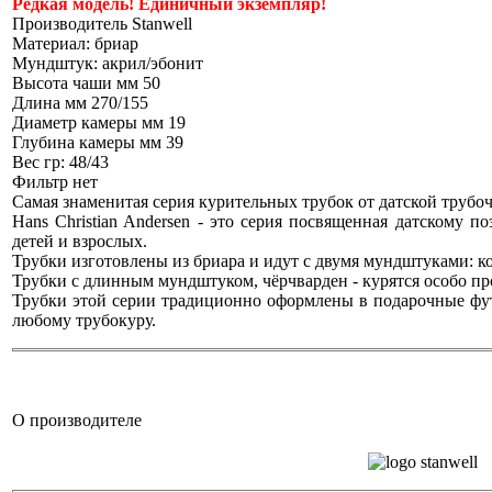
Редкая модель! Единичный экземпляр!
Производитель Stanwell
Материал: бриар
Мундштук: акрил/эбонит
Высота чаши мм 50
Длина мм 270/155
Диаметр камеры мм 19
Глубина камеры мм 39
Вес гр: 48/43
Фильтр нет
Самая знаменитая серия курительных трубок от датской трубоч
Hans Christian Andersen - это серия посвященная датскому по
детей и взрослых.
Трубки изготовлены из бриара и идут с двумя мундштуками: 
Трубки с длинным мундштуком, чёрчварден - курятся особо пр
Трубки этой серии традиционно оформлены в подарочные фут
любому трубокуру.
О производителе