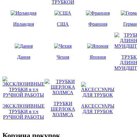
ТРУБКОЙ
Ирландия
США
Франция
Герма
Дания
Чехия
Япония
ТРУБК
ДЛИН
МУНДШТ
ТРУБКИ
ЭКСКЛЮЗИВНЫЕ
АКСЕССУАРЫ
ШЕРЛОКА
ТРУБКИ в т.ч
ДЛЯ ТРУБОК
ХОЛМСА
РУЧНОЙ РАБОТЫ
Корзина покупок