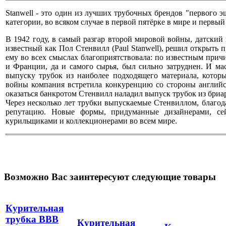
Stanwell - это один из лучших трубочных брендов "первого э
категории, во всяком случае в первой пятёрке в мире и первы
В 1942 году, в самый разгар второй мировой войны, датски
известный как Пол Стенвилл (Paul Stanwell), решил открыть 
ему во всех смыслах благоприятствовала: по известным при
и Франции, да и самого сырья, был сильно затруднен. И ма
выпуску трубок из наиболее подходящего материала, которы
войны компания встретила конкуренцию со стороны английс
оказаться банкротом Стенвилл наладил выпуск трубок из бриар
Через несколько лет трубки выпускаемые Стенвиллом, благод
репутацию. Новые формы, придуманные дизайнерами, сей
курильщиками и коллекционерами во всем мире.
Возможно Вас заинтересуют следующие товары
Курительная
трубка BBB
Курительная