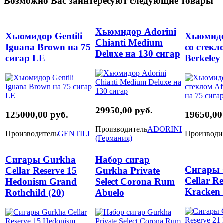
Возможно Вас заинтересуют следующие товары
Хьюмидор Аdorini
Хьюмидор Gentili
Хьюмидо
Chianti Medium
Iguana Brown на 75
со стекл
Deluxe на 130 сигар
сигар LE
Berkeley
29950,00 руб.
125000,00 руб.
19650,00
Производитель
ADORINI
Производитель
GENTILI
Производи
(Германия)
Сигары Gurkha
Набор сигар
Сигары 
Cellar Reserve 15
Gurkha Private
Cellar Re
Hedonism Grand
Select Corona Rum
Kracken
Rothchild (20)
Abuelo