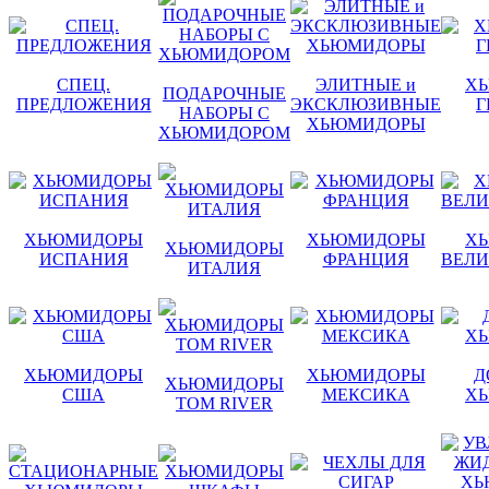
СПЕЦ.
ЭЛИТНЫЕ и
Х
ПОДАРОЧНЫЕ
ПРЕДЛОЖЕНИЯ
ЭКСКЛЮЗИВНЫЕ
Г
НАБОРЫ С
ХЬЮМИДОРЫ
ХЬЮМИДОРОМ
ХЬЮМИДОРЫ
ХЬЮМИДОРЫ
Х
ХЬЮМИДОРЫ
ИСПАНИЯ
ФРАНЦИЯ
ВЕЛИ
ИТАЛИЯ
ХЬЮМИДОРЫ
ХЬЮМИДОРЫ
Д
ХЬЮМИДОРЫ
США
МЕКСИКА
Х
TOM RIVER