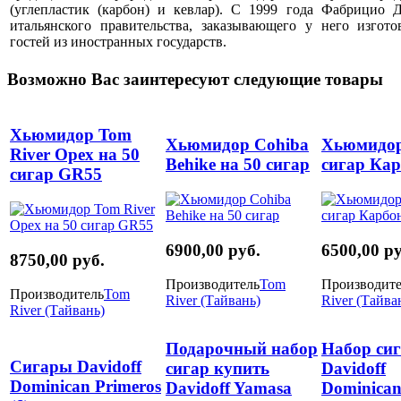
(углепластик (карбон) и кевлар). С 1999 года Фабрицио
итальянского правительства, заказывающего у него изгот
гостей из иностранных государств.
Возможно Вас заинтересуют следующие товары
Хьюмидор Tom
Хьюмидор Cohiba
Хьюмидор
River Орех на 50
Behike на 50 сигар
сигар Ка
сигар GR55
6900,00 руб.
6500,00 ру
8750,00 руб.
Производитель
Tom
Производите
Производитель
Tom
River (Тайвань)
River (Тайва
River (Тайвань)
Подарочный набор
Набор си
Сигары Davidoff
сигар купить
Davidoff
Dominican Primeros
Davidoff Yamasa
Dominican