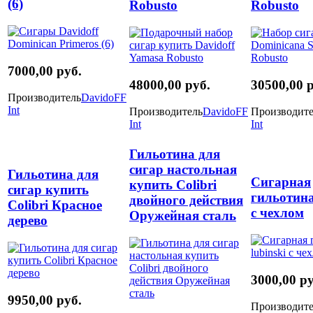
(6)
Robusto
Robusto
7000,00 руб.
48000,00 руб.
30500,00 
Производитель
DavidoFF
Int
Производитель
DavidoFF
Производите
Int
Int
Гильотина для
сигар настольная
Гильотина для
Сигарная
купить Colibri
сигар купить
гильотина
двойного действия
Colibri Красное
с чехлом
Оружейная сталь
дерево
3000,00 ру
9950,00 руб.
Производите