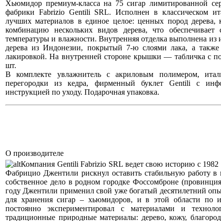
Хьюмидор премиум-класса на 75 сигар лимитированной сер
фабрики Fabrizio Gentili SRL. Исполнен в классическом и
лучших материалов в единое целое: ценных пород дерева, к
комбинацию нескольких видов дерева, что обеспечивает 
температуры и влажности. Внутренняя отделка выполнена из 
дерева из Индонезии, покрытый 7-ю слоями лака, а также
лакировкой. На внутренней стороне крышки — табличка с по
шт.
В комплекте увлажнитель с акриловым полимером, итал
перегородки из кедра, фирменный буклет Gentili с ин
инструкцией по уходу. Подарочная упаковка.
О производителе
Компания Gentili Fabrizio SRL ведет свою историю с 1982
Фабрицио Джентили рискнул оставить стабильную работу в 
собственное дело в родном городке Фоссомброне (провинция
году Джентили применил свой уже богатый десятилетний опы
для хранения сигар – хьюмидоров, и в этой области по и
постоянно экспериментировал с материалами и техноло
традиционные природные материалы: дерево, кожу, благоро