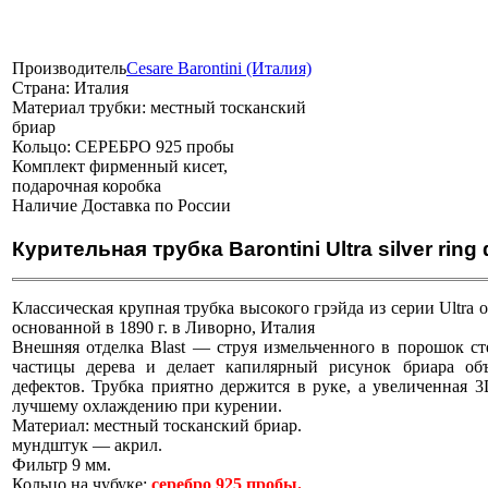
Производитель
Cesare Barontini (Италия)
Страна:
Италия
Материал трубки:
местный тосканский
бриар
Кольцо:
СЕРЕБРО 925 пробы
Комплект
фирменный кисет,
подарочная коробка
Наличие
Доставка по России
Курительная трубка Barontini Ultra silver ri
Классическая крупная трубка высокого грэйда из серии Ultra 
основанной в 1890 г. в Ливорно, Италия
Внешняя отделка Blast — струя измельченного в порошок ст
частицы дерева и делает капилярный рисунок бриара о
дефектов. Трубка приятно держится в руке, а увеличенная 
лучшему охлаждению при курении.
Материал: местный тосканский бриар.
мундштук — акрил.
Фильтр 9 мм.
Кольцо на чубуке:
серебро 925 пробы.