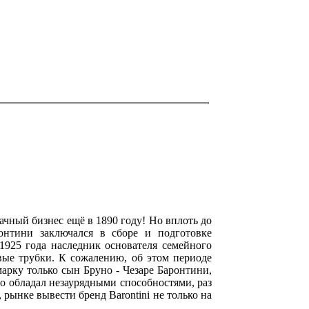
ачный бизнес ещё в 1890 году! Но вплоть до
онтини заключался в сборе и подготовке
1925 года наследник основателя семейного
овые трубки. К сожалению, об этом периоде
арку только сын Бруно - Чезаре Баронтини,
но обладал незаурядными способностями, раз
рынке вывести бренд Barontini не только на