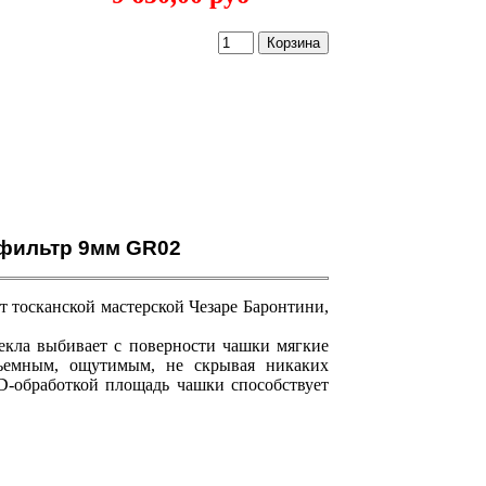
ng фильтр 9мм GR02
от тосканской мастерской Чезаре Баронтини,
екла выбивает с поверности чашки мягкие
бъемным, ощутимым, не скрывая никаких
3D-обработкой площадь чашки способствует