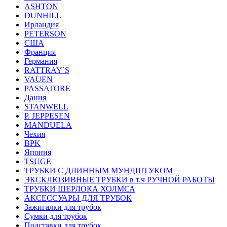
ASHTON
DUNHILL
Ирландия
PETERSON
США
Франция
Германия
RATTRAY`S
VAUEN
PASSATORE
Дания
STANWELL
P. JEPPESEN
MANDUELA
Чехия
BPK
Япония
TSUGE
ТРУБКИ С ДЛИННЫМ МУНДШТУКОМ
ЭКСКЛЮЗИВНЫЕ ТРУБКИ в т.ч РУЧНОЙ РАБОТЫ
ТРУБКИ ШЕРЛОКА ХОЛМСА
АКСЕССУАРЫ ДЛЯ ТРУБОК
Зажигалки для трубок
Сумки для трубок
Подставки для трубок