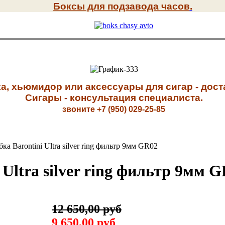
Боксы для подзавода часов
.
а, хьюмидор или аксессуары для сигар - доста
Сигары - к
онсультация специалиста
.
звоните +7 (950) 029-25-85
а Barontini Ultra silver ring фильтр 9мм GR02
Ultra silver ring фильтр 9мм 
12 650,00 руб
9 650,00 руб