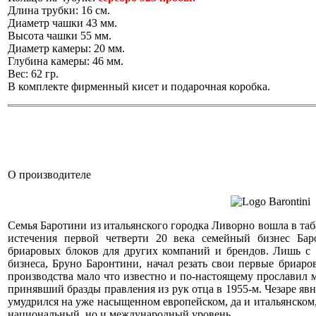
Длина трубки: 16 см.
Диаметр чашки 43 мм.
Высота чашки 55 мм.
Диаметр камеры: 20 мм.
Глубина камеры: 46 мм.
Вес: 62 гр.
В комплекте фирменный кисет и подарочная коробка.
О производителе
Семья Баротини из итальянского городка Ливорно вошла в таб
истечения первой четверти 20 века семейный бизнес Бар
бриаровых блоков для других компаний и брендов. Лишь с 
бизнеса, Бруно Баронтини, начал резать свои первые бриар
производства мало что известно и по-настоящему прославил м
принявший бразды правления из рук отца в 1955-м. Чезаре яв
умудрился на уже насыщенном европейском, да и итальянском, 
национальный, но и международный уровень.