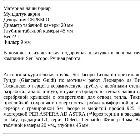
Материал чаши бриар
Мундштук акрил
Декорация СЕРЕБРО
Диаметр табачной камеры 20 мм
Глубина табачной камеры 45 мм
Вес
г
95
Фильтр 9 мм
В комплекте итальянская подарочная шкатулка в черном гля
компании Ser Jacopo. Ручная работа.
Авторская курительная трубка Ser Jacopo Leonardo оригина
Гуиди (Giancarlo Guidi) по мотивам работ Леонардо да В
Тосканского герцога керамическую трубку с двойными стен
разработал аналогичную, но уже из бриара: в стенках чашки с
серебряной крышкой с отверстиями для отвода тепла. Так
прослойкой сохраняют поверхность трубки комфортной для р
серебра с гравировкой Ser Jacopo и выбитой пробой 925.
мастерской PER ASPERA AD ASTRA («Через тернии к звездам»,
in Italy, градация L1, серия Delecta Leonardo. Фильтр 9 мм.
табачной камеры 20 мм., глубина 45 мм.