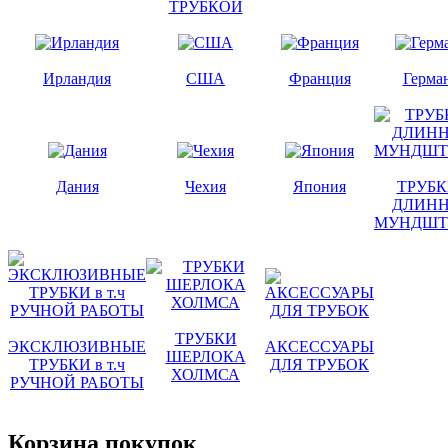
ТРУБКОЙ
Ирландия
США
Франция
Герма
Дания
Чехия
Япония
ТРУБК
ДЛИН
МУНДШТ
ТРУБКИ
ЭКСКЛЮЗИВНЫЕ
АКСЕССУАРЫ
ШЕРЛОКА
ТРУБКИ в т.ч
ДЛЯ ТРУБОК
ХОЛМСА
РУЧНОЙ РАБОТЫ
Корзина покупок