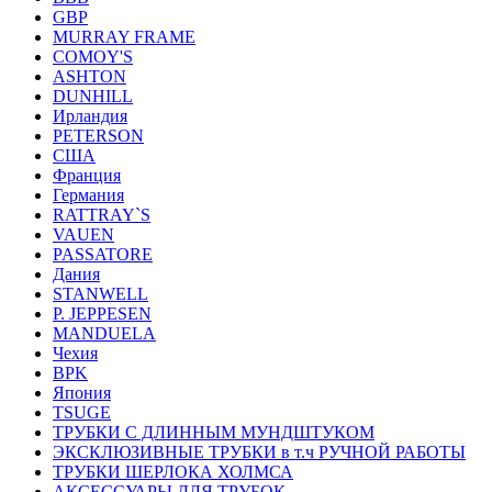
GBP
MURRAY FRAME
COMOY'S
ASHTON
DUNHILL
Ирландия
PETERSON
США
Франция
Германия
RATTRAY`S
VAUEN
PASSATORE
Дания
STANWELL
P. JEPPESEN
MANDUELA
Чехия
BPK
Япония
TSUGE
ТРУБКИ С ДЛИННЫМ МУНДШТУКОМ
ЭКСКЛЮЗИВНЫЕ ТРУБКИ в т.ч РУЧНОЙ РАБОТЫ
ТРУБКИ ШЕРЛОКА ХОЛМСА
АКСЕССУАРЫ ДЛЯ ТРУБОК