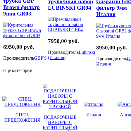
трубка GBP
трубочный набор
Gasparini GR
Brown фильтр
LUBINSKI GR04
фильтр 9мм
9mm GR03
Италия
7950,00 руб.
6950,00 руб.
8950,00 руб.
Производитель
Lubinski
(Италия)
Производитель
GBP'S
Производитель
Ga
Италия
Еще категории
СПЕЦ.
Италия
Англ
ПОДАРОЧНЫЕ
ПРЕДЛОЖЕНИЯ
НАБОРЫ С
КУРИТЕЛЬНОЙ