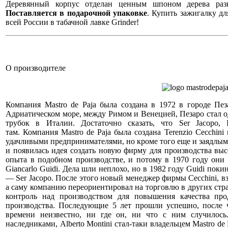
Деревянный корпус отделан ценным шпоном дерева раз
Поставляется в подарочной упаковке
. Купить зажигалку дл
всей России в табачной лавке Grinder!
О производителе
Компания Mastro de Paja была создана в 1972 в городе Пез
Адриатическом море, между Римом и Венецией, Пезаро стал 
трубок в Италии. Достаточно сказать, что Ser Jacopo, 
там. Компания Mastro de Paja была создана Terenzio Cecchin
удачливыми предпринимателями, но кроме того еще и заядлыми
и появилась идея создать новую фирму для производства вы
опыта в подобном производстве, и потому в 1970 году они 
Giancarlo Guidi. Дела шли неплохо, но в 1982 году Guidi по
— Ser Jacopo. После этого новый менеджер фирмы Cecchini, вз
а саму компанию переориентировал на торговлю в других стра
контроль над производством для повышения качества пр
производства. Последующие 5 лет прошли успешно, после ч
времени неизвестно, ни где он, ни что с ним случилось.
наследниками, Alberto Montini стал-таки владельцем Mastro de 