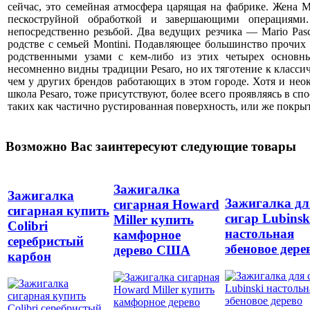
сейчас, это семейная атмосфера царящая на фабрике. Жена Mo
пескоструйной обработкой и завершающими операциями
непосредственно резьбой. Два ведущих резчика — Mario Pascuc
родстве с семьей Montini. Подавляющее большинство прочих
родственными узами с кем-либо из этих четырех основны
несомненно видны традиции Pesaro, но их тяготение к класси
чем у других брендов работающих в этом городе. Хотя и нео
школа Pesaro, тоже присутствуют, более всего проявляясь в сп
таких как частично рустированная поверхность, или же покрыт
Возможно Вас заинтересуют следующие товары
Зажигалка
Зажигалка
Зажигалка дл
сигарная Howard
сигарная купить
сигар Lubinsk
Miller купить
Colibri
настольная
камфорное
серебристый
эбеновое дере
дерево США
карбон