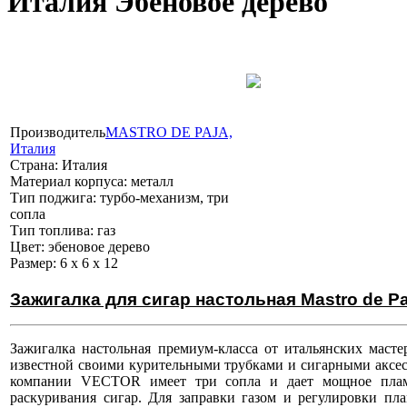
Италия Эбеновое дерево
Производитель
MASTRO DE PAJA,
Италия
Страна:
Италия
Материал корпуса:
металл
Тип поджига:
турбо-механизм, три
сопла
Тип топлива:
газ
Цвет:
эбеновое дерево
Размер:
6 х 6 х 12
Зажигалка для сигар настольная Mastro de P
Зажигалка настольная премиум-класса от итальянских масте
известной своими курительными трубками и сигарными аксес
компании VECTOR имеет три сопла и дает мощное пламя
раскуривания сигар. Для заправки газом и регулировки пл