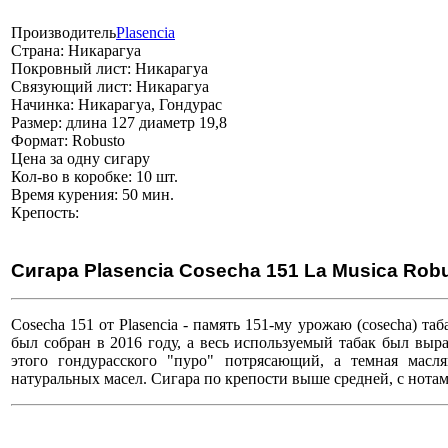
Производитель
Plasencia
Страна:
Никарагуа
Покровный лист:
Никарагуа
Связующий лист:
Никарагуа
Начинка:
Никарагуа, Гондурас
Размер:
длина 127 диаметр 19,8
Формат:
Robusto
Цена
за одну сигару
Кол-во в коробке:
10 шт.
Время курения:
50 мин.
Крепость:
Сигара Plasencia Cosecha 151 La Musica Rob
Cosecha 151 от Plasencia - память 151-му урожаю (cosecha) т
был собран в 2016 году, а весь используемый табак был выр
этого гондурасского "пуро" потрясающий, а темная масля
натуральных масел. Сигара по крепости выше средней, с нотам