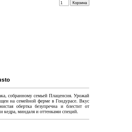
usto
абака, собранному семьей Плаценсия. Урожай
ащен на семейной ферме в Гондурасе. Вкус
нистая обертка безупречна и блестит от
и кедра, миндаля и оттенками специй.