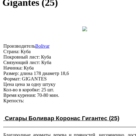
Gigantes (25)
Производитель
Bolivar
Страна:
Куба
Покровный лист:
Куба
Связующий лист:
Куба
Начинка:
Куба
Размер:
длина 178 диаметр 18,6
Формат:
GIGANTES
Цена
цена за одну штуку
Кол-во в коробке:
25 шт.
Время курения:
70-80 мин.
Крепость:
Сигары Боливар Коронас Гигантес (25)
Благородные ароматы дерева и пряностей, несомненно, дос