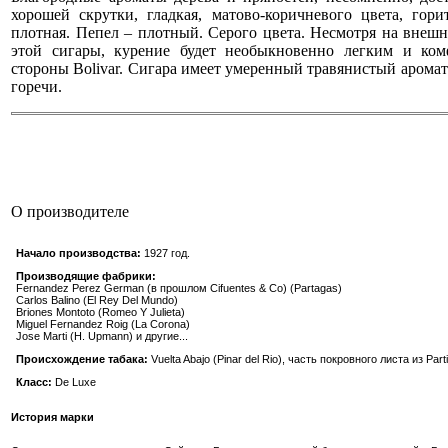
хорошей скрутки, гладкая, матово-коричневого цвета, гори
плотная. Пепел – плотный. Серого цвета.
Несмотря на внешн
этой сигары, курение будет необыкновенно легким и к
стороны Bolivar. Сигара имеет умеренный травянистый аромат 
горечи.
О производителе
Начало производства:
1927 год.
Производящие фабрики:
Fernandez Perez German (в прошлом Cifuentes & Co) (Partagas)
Carlos Balino (El Rey Del Mundo)
Briones Montoto (Romeo Y Julieta)
Miguel Fernandez Roig (La Corona)
Jose Marti (H. Upmann) и другие...
Происхождение табака:
Vuelta Abajo (Pinar del Rio), часть покровного листа из Par
Класс:
De Luxe
История марки