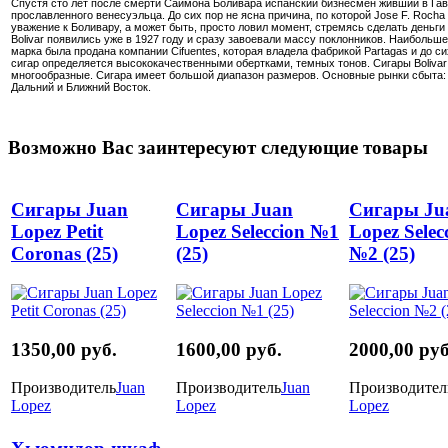
Спустя сто лет после смерти Саймона Боливара испанский бизнесмен живший в
Гав
прославленного венесуэльца. До сих пор не ясна причина, по которой Jose F. Roch
уважение к Боливару, а может быть, просто ловил момент, стремясь сделать деньги
Bolivar появились уже в 1927 году и сразу завоевали массу поклонников. Наибольш
марка была продана компании Cifuentes, которая владела фабрикой Partagas и до с
сигар определяется высококачественными обертками, темных тонов. Сигары Bolivar
многообразные. Сигара имеет большой диапазон размеров. Основные рынки сбыта: 
Дальний и Ближний Восток.
Возможно Вас заинтересуют следующие товары
Сигары Juan
Сигары Juan
Сигары Ju
Lopez Petit
Lopez Seleccion №1
Lopez Selec
Coronas (25)
(25)
№2 (25)
1350,00 руб.
1600,00 руб.
2000,00 руб
Производитель
Juan
Производитель
Juan
Производител
Lopez
Lopez
Lopez