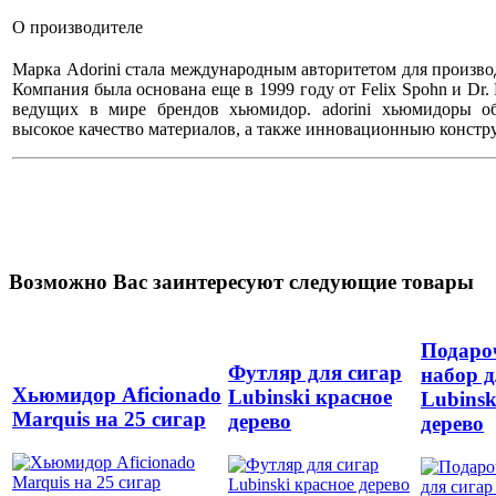
О производителе
Марка Adorini стала международным авторитетом для произво
Компания была основана еще в 1999 году от Felix Spohn и Dr. D
ведущих в мире брендов хьюмидор. аdorini хьюмидоры о
высокое качество материалов, а также инновационныю констр
Возможно Вас заинтересуют следующие товары
Подаро
Футляр для сигар
набор д
Хьюмидор Aficionadо
Lubinski красное
Lubinsk
Marquis на 25 сигар
дерево
дерево