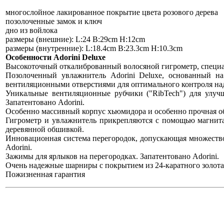
многослойное лакированное покрытие цвета розового дерева
позолоченные замок и ключ
дно из войлока
размеры (внешние): L:24 B:29cm H:12cm
размеры (внутренние): L:18.4cm B:23.3cm H:10.3cm
Особенности Adorini Deluxe
Высокоточный откалиброванный волосяной гигрометр, специа
Позолоченный увлажнитель Adorini Deluxe, основанный н
вентиляционными отверстиями для оптимального контроля на
Уникальные вентиляционные рубчики ("RibTech") для улуч
Запатентовано Adorini.
Особенно массивный корпус хьюмидора и особенно прочная об
Гигрометр и увлажнитель прикрепляются с помощью магнита 
деревянной обшивкой.
Инновационная система перегородок, допускающая множеств
Adorini.
Зажимы для ярлыков на перегородках. Запатентовано Adorini.
Очень надежные шарниры с покрытием из 24-каратного золота
Пожизненная гарантия