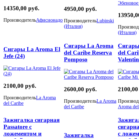
14350,00 руб.
4950,00 руб.
13950,0
Производитель
Афисионадо
Производитель
Lubinski
(Италия)
Производ
(Италия)
Сигары La Aroma
Сигары
Сигары La Aroma El
del Caribe Reserva
del Car
Jefe (24)
Pomposo
Valenti
2100,00 руб.
2600,00 руб.
2100,00
Производитель
La Aroma
Производитель
La Aroma
Производ
del Caribe
del Caribe
Aroma del
Зажигалка сигарная
Зажига
Passatore с
сигарна
ложементом и
с ложем
Зажигалка