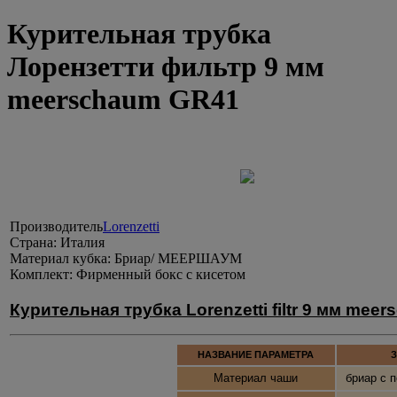
Курительная трубка
Лорензетти фильтр 9 мм
meerschaum GR41
Производитель
Lorenzetti
Страна:
Италия
Материал кубка:
Бриар/ МЕЕРШАУМ
Комплект:
Фирменный бокс с кисетом
Курительная трубка Lorenzetti filtr 9 мм mee
НАЗВАНИЕ ПАРАМЕТРА
З
Материал чаши
бриар с 