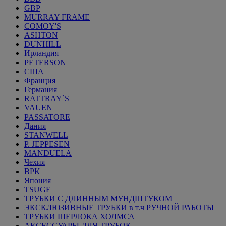
GBP
MURRAY FRAME
COMOY'S
ASHTON
DUNHILL
Ирландия
PETERSON
США
Франция
Германия
RATTRAY`S
VAUEN
PASSATORE
Дания
STANWELL
P. JEPPESEN
MANDUELA
Чехия
BPK
Япония
TSUGE
ТРУБКИ С ДЛИННЫМ МУНДШТУКОМ
ЭКСКЛЮЗИВНЫЕ ТРУБКИ в т.ч РУЧНОЙ РАБОТЫ
ТРУБКИ ШЕРЛОКА ХОЛМСА
АКСЕССУАРЫ ДЛЯ ТРУБОК