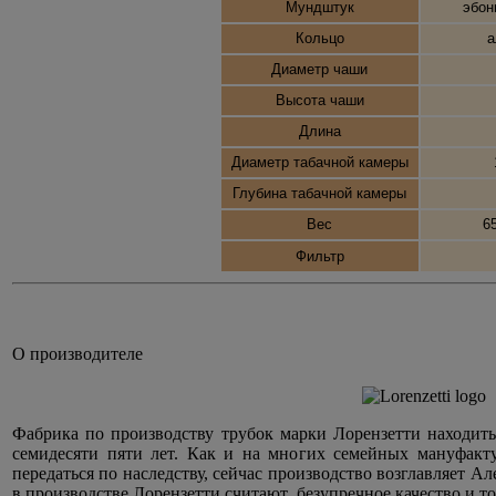
Мундштук
эбон
Кольцо
а
Диаметр чаши
Высота чаши
Длина
Диаметр табачной камеры
Глубина табачной камеры
Вес
6
Фильтр
О производителе
Фабрика по производству трубок марки Лорензетти находить
семидесяти пяти лет. Как и на многих семейных мануфакт
передаться по наследству, сейчас производство возглавляет 
в производстве Лорензетти считают безупречное качество и то