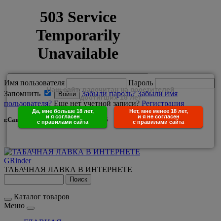
Имя пользователя
Пароль
Наш сайт, рассчитан на посетителей
Запомнить
Забыли пароль?
Забыли имя
достигших 18 лет
пользователя?
Еще нет учетной записи?
Регистрация
Да, мне больше 18 лет,
Нет, мне менее 18 лет,
и я согласен
и я не согласен
г.Санкт-Петербург +7(950)029-25-85
с правилами сайта
с правилами сайта
GRinder
ТАБАЧНАЯ ЛАВКА В ИНТЕРНЕТЕ
Каталог товаров
Меню