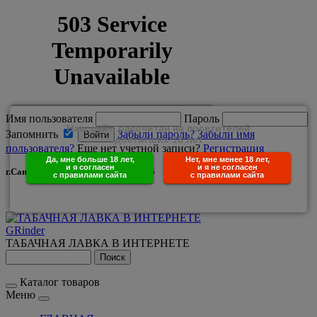
Имя пользователя
Пароль
Наш сайт, рассчитан на посетителей
Запомнить
Забыли пароль?
Забыли имя
достигших 18 лет
пользователя?
Еще нет учетной записи?
Регистрация
Да, мне больше 18 лет,
Нет, мне менее 18 лет,
и я согласен
и я не согласен
г.Санкт-Петербург +7(950)029-25-85
с правилами сайта
с правилами сайта
GRinder
ТАБАЧНАЯ ЛАВКА В ИНТЕРНЕТЕ
Каталог товаров
Меню