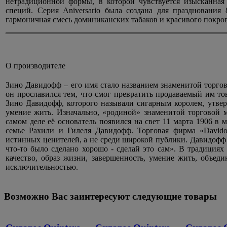
нетрадиционной формы, в которой чувствуется изысканная
специй. Серия Aniversario была создана для празднования 
гармоничная смесь доминиканских табаков и красивого покров
О производителе
Зино Давидофф – его имя стало названием знаменитой торгов
он прославился тем, что смог превратить продаваемый им то
Зино Давидофф, которого называли сигарным королем, утвер
умение жить. Изначально, «родиной» знаменитой торговой м
самом деле её основатель появился на свет 11 марта 1906 в
семье Рахили и Гилеля Давидофф. Торговая фирма «Davido
истинных ценителей, а не среди широкой публики. Давидофф
что-то было сделано хорошо - сделай это сам». В традиция
качество, образ жизни, завершенность, умение жить, объед
исключительностью.
Возможно Вас заинтересуют следующие товары