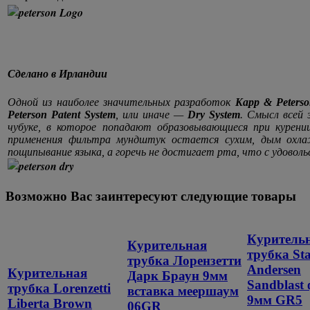
Сделано в Ирландии
Одной из наиболее значительных разработок
Kapp & Peters
Peterson Patent System
, или иначе —
Dry System
. Смысл всей
чубуке, в которое попадают образовывающиеся при курени
применения фильтра мундштук остается
сухим, дым охла
пощипывание языка, а горечь не достигает рта, что с удов
Возможно Вас заинтересуют следующие товары
Куритель
Курительная
трубка Sta
трубка Лорензетти
Andersen
Курительная
Дарк Браун 9мм
Sandblast
трубка Lorenzetti
вставка меершаум
9мм GR5
Liberta Brown
06GR