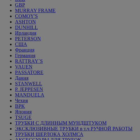
GBP
MURRAY FRAME
COMOY'S
ASHTON
DUNHILL
Ирландия
PETERSON
США
Франция
Германия
RATTRAY`S
VAUEN
PASSATORE
Дания
STANWELL
P. JEPPESEN
MANDUELA
Чехия
BPK
Япония
TSUGE
ТРУБКИ С ДЛИННЫМ МУНДШТУКОМ
ЭКСКЛЮЗИВНЫЕ ТРУБКИ в т.ч РУЧНОЙ РАБОТЫ
ТРУБКИ ШЕРЛОКА ХОЛМСА
АКСЕССУАРЫ ДЛЯ ТРУБОК