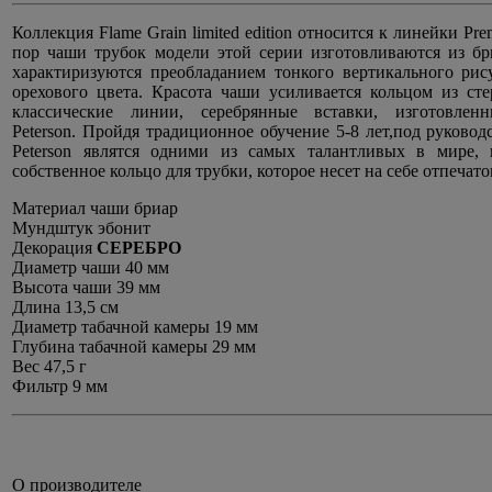
Коллекция Flame Grain limited edition относится к линейки Pre
пор чаши трубок модели этой серии изготовливаются из бр
характиризуются преобладанием тонкого вертикального рис
орехового цвета. Красота чаши усиливается кольцом из стер
классические линии, серебрянные вставки, изготовле
Peterson. Пройдя традиционное обучение 5-8 лет,под руковод
Peterson являтся одними из самых талантливых в мире,
собственное кольцо для трубки, которое несет на себе отпечато
Материал чаши бриар
Мундштук эбонит
Декорация
СЕРЕБРО
Диаметр чаши 40 мм
Высота чаши 39 мм
Длина 13,5 см
Диаметр табачной камеры 19 мм
Глубина табачной камеры 29 мм
Вес 47,5 г
Фильтр 9 мм
О производителе