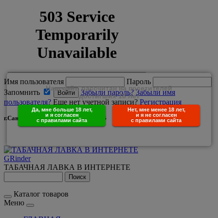
Имя пользователя
Пароль
Наш сайт, рассчитан на посетителей
Запомнить
Забыли пароль?
Забыли имя
достигших 18 лет
пользователя?
Еще нет учетной записи?
Регистрация
Да, мне больше 18 лет,
Нет, мне менее 18 лет,
и я согласен
и я не согласен
г.Санкт-Петербург +7(950)029-25-85
с правилами сайта
с правилами сайта
GRinder
ТАБАЧНАЯ ЛАВКА В ИНТЕРНЕТЕ
Каталог товаров
Меню