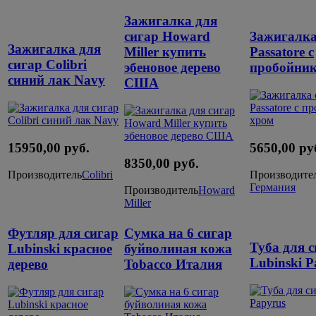
Зажигалка для
сигар Howard
Зажигалка
Зажигалка для
Miller купить
Passatore с
сигар Colibri
эбеновое дерево
пробойни
синий лак Navy
США
15950,00 руб.
5650,00 ру
8350,00 руб.
Производитель
Colibri
Производите
Германия
Производитель
Howard
Miller
Футляр для сигар
Cумка на 6 сигар
Туба для 
Lubinski красное
буйволиная кожа
Lubinski P
дерево
Tobacco Италия