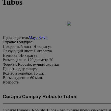
Tubos
Производитель
Maya Selva
Страна:
Гондурас
Покровный лист:
Никарагуа
Связующий лист:
Никарагуа
Начинка:
Никарагуа
Размер:
длина 120 диаметр 20
Формат:
Robusto, ручная скрутка
Цена
за одну сигару
Кол-во в коробке:
16 шт.
Время курения:
60 мин.
Крепость:
Сигары Cumpay Robusto Tubos
Сигары Cumpay Robusto Tubos - это сигары премиум-класса 