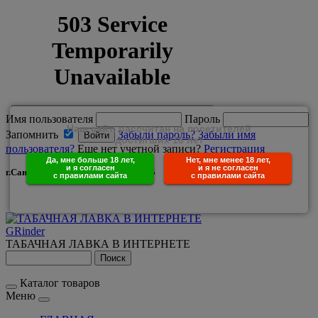
Имя пользователя
Пароль
Наш сайт, рассчитан на посетителей
Запомнить
Забыли пароль?
Забыли имя
достигших 18 лет
пользователя?
Еще нет учетной записи?
Регистрация
Да, мне больше 18 лет,
Нет, мне менее 18 лет,
и я согласен
и я не согласен
г.Санкт-Петербург +7(950)029-25-85
с правилами сайта
с правилами сайта
GRinder
ТАБАЧНАЯ ЛАВКА В ИНТЕРНЕТЕ
Каталог товаров
Меню