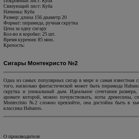
Покровный лист:
Куба
Связующий лист:
Куба
Начинка:
Куба
Размер:
длина 156 диаметр 20
Формат:
пирамида, ручная скрутка
Цена
за одну сигару
Кол-во в коробке:
25 шт.
Время курения:
85 мин.
Крепость:
Сигары Монтекристо №2
Одна из самых популярных сигар в мире и самая известная с
того, насколько фантастической может быть пирамида Habano
скрутка и уникальный дым. Идеальное сочетания размера,
аромате которой, можно почувствовать, ноты древесины, сп
Montecristo №2 сложно превзойти, она достойна быть в хь
классика Habanos.
О производителе