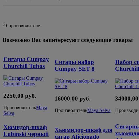
О производителе
Возможно Вас заинтересуют следующие товары
Сигары Cumpay
Сигары набор
Набор с
Churchill Tubos
Cumpay SET 8
Churchil
2250,00 руб.
16000,00 руб.
34000,00
Производитель
Maya
Производитель
Maya Selva
Производи
Selva
Сигарны
Хюмидор‑шкаф
Хьюмидор-шкаф для
хьюмид
Lubinski черный
сигар Aficionadо