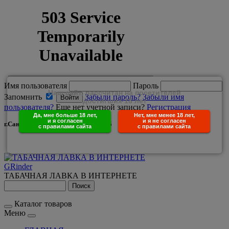
Имя пользователя
Пароль
Наш сайт, рассчитан на посетителей
Запомнить
Забыли пароль?
Забыли имя
достигших 18 лет
пользователя?
Еще нет учетной записи?
Регистрация
Да, мне больше 18 лет,
Нет, мне менее 18 лет,
и я согласен
и я не согласен
г.Санкт-Петербург +7(950)029-25-85
с правилами сайта
с правилами сайта
GRinder
ТАБАЧНАЯ ЛАВКА В ИНТЕРНЕТЕ
Каталог товаров
Меню