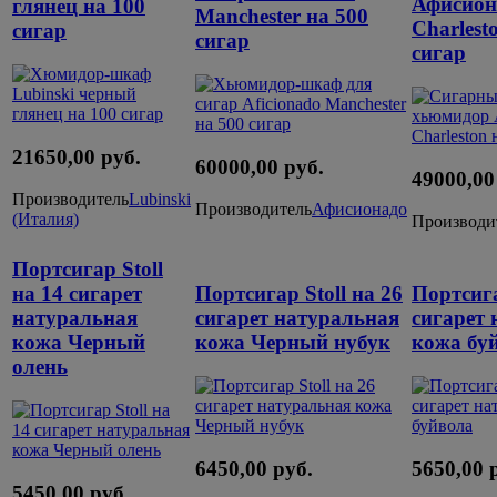
Афисион
глянец на 100
Manchester на 500
Charlest
сигар
сигар
сигар
21650,00 руб.
60000,00 руб.
49000,00
Производитель
Lubinski
Производитель
Афисионадо
(Италия)
Производи
Портсигар Stoll
на 14 сигарет
Портсигар Stoll на 26
Портсига
натуральная
сигарет натуральная
сигарет
кожа Черный
кожа Черный нубук
кожа бу
олень
6450,00 руб.
5650,00 
5450,00 руб.