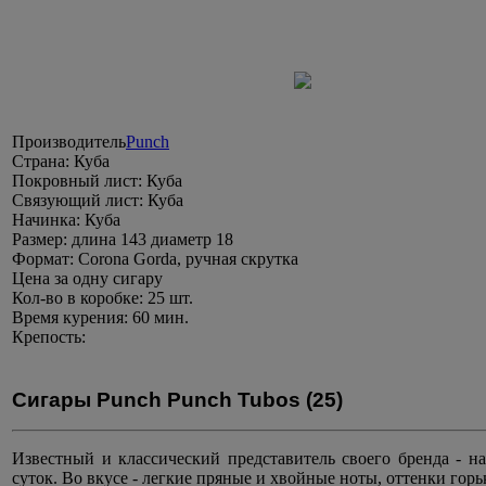
Производитель
Punch
Страна:
Куба
Покровный лист:
Куба
Связующий лист:
Куба
Начинка:
Куба
Размер:
длина 143 диаметр 18
Формат:
Corona Gorda, ручная скрутка
Цена
за одну сигару
Кол-во в коробке:
25 шт.
Время курения:
60 мин.
Крепость:
Сигары Punch Punch Tubos (25)
Известный и классический представитель своего бренда - н
суток. Во вкусе - легкие пряные и хвойные ноты, оттенки горь