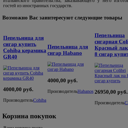
итальянского правительства, заказывающего у него изгот
гостей из иностранных государств.
Возможно Вас заинтересуют следующие товары
Пепельница
Пепельница для
сигарная Coli
сигар купить
Пепельница для
Красный лак
Cohiba керамика
сигар Habano
8 сигар купи
GR40
4000,00 руб.
4000,00 руб.
26950,00 руб.
Производитель
Habanos
Производитель
Cohiba
Производитель
C
Корзина покупок
Ваша корзина пуста.