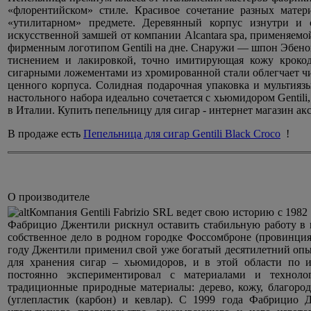
«флорентийском» стиле. Красивое сочетание разных матер
«утилитарном» предмете. Деревянный корпус изнутри и с
искусственной замшей от компании Alcantara spa, применяемой
фирменным логотипом Gentili на дне. Снаружи — шпон Эбенов
тиснением и лакировкой, точно имитирующая кожу крокод
сигарными ложементами из хромированной стали облегчает ч
ценного корпуса. Солидная подарочная упаковка и мультиязы
настольного набора идеально сочетается с хьюмидором Gentili
в Италии. Купить пепельницу для сигар - интернет магазин акс
В продаже есть
Пепельница для сигар Gentili Black Croco
!
О производителе
Компания Gentili Fabrizio SRL ведет свою историю с 1982
Фабрицио Джентили рискнул оставить стабильную работу в 
собственное дело в родном городке Фоссомброне (провинция
году Джентили применил свой уже богатый десятилетний опы
для хранения сигар – хьюмидоров, и в этой области по и
постоянно экспериментировал с материалами и техноло
традиционные природные материалы: дерево, кожу, благоро
(углепластик (карбон) и кевлар). С 1999 года Фабрицио