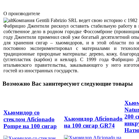
О производителе
Компания Gentili Fabrizio SRL ведет свою историю с 1982
Фабрицио Джентили рискнул оставить стабильную работу в 
собственное дело в родном городке Фоссомброне (провинция
году Джентили применил свой уже богатый десятилетний опы
для хранения сигар – хьюмидоров, и в этой области по и
постоянно экспериментировал с материалами и техноло
традиционные природные материалы: дерево, кожу, благоро
(углепластик (карбон) и кевлар). С 1999 года Фабрицио
итальянского правительства, заказывающего у него изгот
гостей из иностранных государств.
Возможно Вас заинтересуют следующие товары
Хьюм
Natu
Хьюмидор со
200 с
Хьюмидор Aficionadо
стеклом Aficionadо
инкр
на 100 сигар GR74
Pompe на 100 сигар
Натю