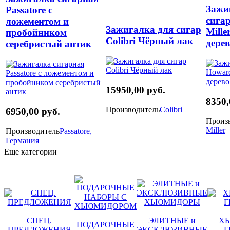
Зажи
Passatore с
сига
ложементом и
Зажигалка для сигар
Mille
пробойником
Colibri Чёрный лак
дере
серебристый антик
15950,00 руб.
8350,
Производитель
Colibri
6950,00 руб.
Произ
Miller
Производитель
Passatore,
Германия
Еще категории
СПЕЦ.
ЭЛИТНЫЕ и
Х
ПОДАРОЧНЫЕ
ПРЕДЛОЖЕНИЯ
ЭКСКЛЮЗИВНЫЕ
Г