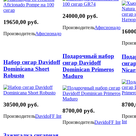
24000,00 руб.
19650,00 руб.
Производитель
Афисионадо
16000
Производитель
Афисионадо
Произ
Подарочный набор
Пода
Набор сигар Davidoff
сигар Davidoff
сигар
Dominicana Short
Dominican Primeros
Nicar
Robusto
Maduro
30500,00 руб.
8700,
8700,00 руб.
Производитель
DavidoFF Int
Произ
Int
Производитель
DavidoFF Int
Зажигалка сигарная