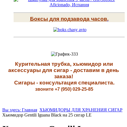
Боксы для подзавода часов
.
К
урительная трубка, хьюмидор или
аксессуары для сигар - доставим в день
заказа!
Сигары - к
онсультация специалиста
.
звоните +7 (950) 029-25-85
Вы здесь: Главная
ХЬЮМИДОРЫ ДЛЯ ХРАНЕНИЯ СИГАР
Хьюмидор Gentili Iguana Black на 25 сигар LE