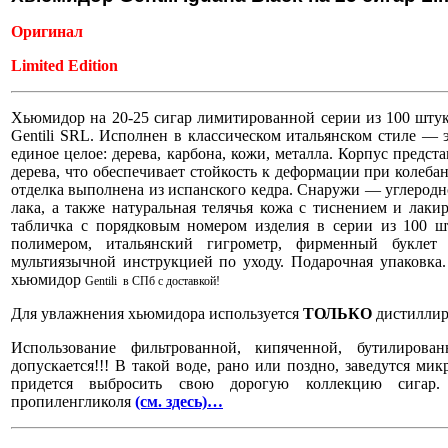
Оригинал
Limited Edition
Хьюмидор на 20-25 сигар лимитированной серии из 100 штук 
Gentili SRL. Исполнен в классическом итальянском стиле — 
единое целое: дерева, карбона, кожи, металла. Корпус предс
дерева, что обеспечивает стойкость к деформации при колеб
отделка выполнена из испанского кедра. Снаружи — углеродн
лака, а также натуральная телячья кожа с тиснением и лак
табличка с порядковым номером изделия в серии из 100 ш
полимером, итальянский гигрометр, фирменный буклет
мультиязычной инструкцией по уходу. Подарочная упаковка.
хьюмидор
Gentili в СПб с доставкой!
Для увлажнения хьюмидора используется
ТОЛЬКО
дистиллир
Использование фильтрованной, кипяченной, бутилиров
допускается!!! В такой воде, рано или поздно, заведутся мик
придется выбросить свою дорогую коллекцию сигар. 
пропиленгликоля
(см. здесь)…