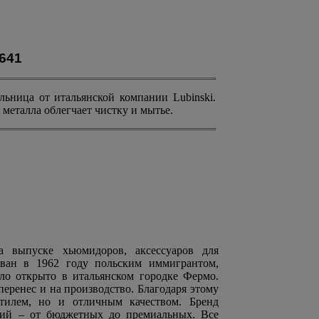
641
ьница от итальянской компании Lubinski.
металла облегчает чистку и мытье.
на выпуске хьюмидоров, аксессуаров для
ован в 1962 году польским иммигрантом,
о открыто в итальянском городке Фермо.
еренес и на производство. Благодаря этому
тилем, но и отличным качеством. Бренд
рий – от бюджетных до премиальных. Все