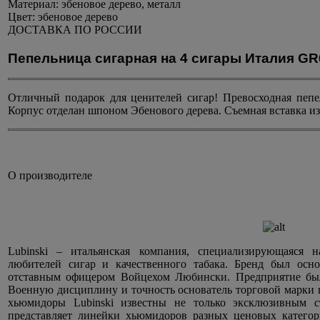
Материал:
эбеновое дерево, металл
Цвет:
эбеновое дерево
ДОСТАВКА ПО РОССИИ
Пепельница сигарная на 4 сигары Италия GR
Отличный подарок для ценителей сигар! Превосходная пепел
Корпус отделан шпоном Эбенового дерева. Съемная вставка из 
О производителе
Lubinski – итальянская компания, специализирующаяся 
любителей сигар и качественного табака. Бренд был осн
отставным офицером Войцехом Любински. Предприятие был
Военную дисциплину и точность основатель торговой марки п
хьюмидоры Lubinski известны не только эксклюзивным с
представляет линейки хьюмидоров разных ценовых катего