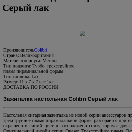
Серый лак
Производитель
Colibri
Страна:
Великобритания
Материал корпуса:
Металл
Тип поджига:
Турбо, трехструйное
пламя пирамидальной формы
Тип топлива:
Газ
Размер:
11 х 7 х 7 вес 1кг
ДОСТАВКА ПО РОССИИ
Зажигалка настольная Colibri Серый лак
Настольная сигарная зажигалка из новой серии аксессуаров п
трехструйное пламя пирамидальной формы разгорается при н
окрашено в синий цвет и расположено снизу корпуса для сч
Оригинальный дизайн серии Quasar. Трехструйное пламя. Ве