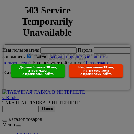
Имя пользователя
Пароль
Наш сайт, рассчитан на посетителей
Запомнить
Забыли пароль?
Забыли имя
достигших 18 лет
пользователя?
Еще нет учетной записи?
Регистрация
Да, мне больше 18 лет,
Нет, мне менее 18 лет,
и я согласен
и я не согласен
г.Санкт-Петербург +7(950)029-25-85
с правилами сайта
с правилами сайта
GRinder
ТАБАЧНАЯ ЛАВКА В ИНТЕРНЕТЕ
Каталог товаров
Меню