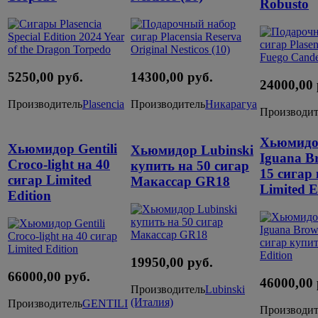
Robusto
5250,00 руб.
14300,00 руб.
24000,00 
Производитель
Plasencia
Производитель
Никарагуа
Производит
Хьюмидор
Хьюмидор Gentili
Хьюмидор Lubinski
Iguana B
Croco-light на 40
купить на 50 сигар
15 сигар
сигар Limited
Макассар GR18
Limited E
Edition
19950,00 руб.
66000,00 руб.
46000,00 
Производитель
Lubinski
(Италия)
Производитель
GENTILI
Производит