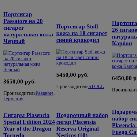
Портсигар
Passatore на 20
Портсигар
Портсигар Stoll
сигарет
26 сигаре
кожа на 18 сигарет
натуральная кожа
натураль
синий крокодил
Черный
Карбон
5450,00 руб.
6450,00 р
3650,00 руб.
Производитель
STOLL
Производит
Производитель
Passatore,
Германия
Подароч
Сигары Plasencia
Подарочный набор
набор си
Special Edition 2024
cигар Placensia
Plasencia
Year of the Dragon
Reserva Original
Fuego Ca
Torpedo
Nesticos (10)