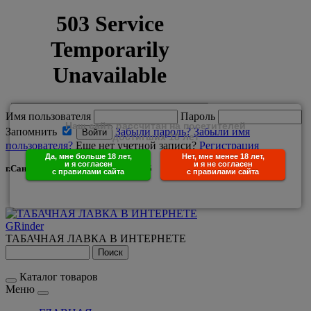
Имя пользователя
Пароль
Наш сайт, рассчитан на посетителей
Запомнить
Забыли пароль?
Забыли имя
достигших 18 лет
пользователя?
Еще нет учетной записи?
Регистрация
Да, мне больше 18 лет,
Нет, мне менее 18 лет,
и я согласен
и я не согласен
г.Санкт-Петербург +7(950)029-25-85
с правилами сайта
с правилами сайта
GRinder
ТАБАЧНАЯ ЛАВКА В ИНТЕРНЕТЕ
Каталог товаров
Меню