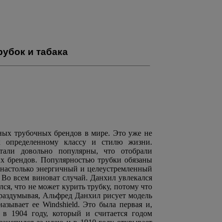
убок и табака
рных трубочных брендов в мире. Это уже не
 к определенному классу и стилю жизни.
стали довольно популярны, что отобрали
х брендов. Популярностью трубки обязаны
 настолько энергичный и целеустремленный
 Во всем виноват случай. Данхил увлекался
ся, что не может курить трубку, потому что
 раздумывая, Альфред Данхил рисует модель
азывает ее Windshield. Это была первая и,
 в 1904 году, который и считается годом