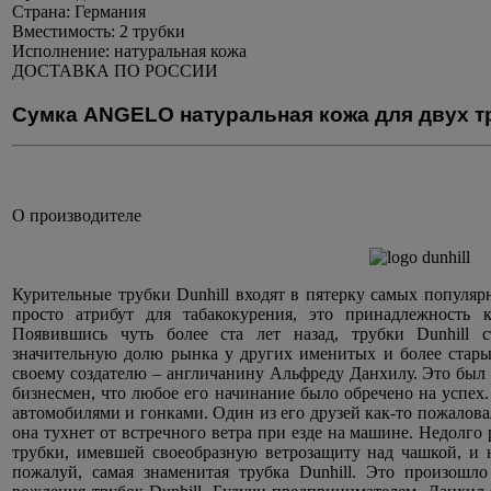
Страна:
Германия
Вместимость:
2 трубки
Исполнение:
натуральная кожа
ДОСТАВКА ПО РОССИИ
Сумка ANGELO натуральная кожа для двух тр
О производителе
Курительные трубки Dunhill входят в пятерку самых популя
просто атрибут для табакокурения, это принадлежность
Появившись чуть более ста лет назад, трубки Dunhill 
значительную долю рынка у других именитых и более стары
своему создателю – англичанину Альфреду Данхилу. Это был
бизнесмен, что любое его начинание было обречено на успех.
автомобилями и гонками. Один из его друзей как-то пожаловал
она тухнет от встречного ветра при езде на машине. Недолго
трубки, имевшей своеобразную ветрозащиту над чашкой, и н
пожалуй, самая знаменитая трубка Dunhill. Это произошло