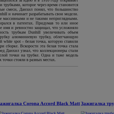
зацепился за идею и в 1910 году открывает
 трубками, которое через время становится
ные смеси, Данхил понял, что большинство
hill и начинает разрабатывать свои модели.
нее массивными и не такими неприглядными.
ирался в патентах. Придумав то или иное
ое имя и ревностно защищал, что усложняло
ость трубкам Dunhill увеличивать объем
трубку алюминиевую трубку, облегчающую
 white spot – белая точка, которую ставили
и сборке. Вскорости эта белая точка стала
ред Данхил узнал, что коллекционеры стали
белой точки на трубке. Одна и таже модель
х точки стояли в разных местах.
ажигалка Corona Accord Black Matt
Зажигалка тру