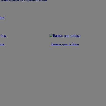
ibri
бок
Банки для табака