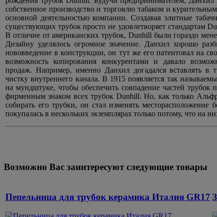
рождения трубок Dunhill. Будучи предпринимателем, Данхил 
собственное производство и торговлю табаком и курительными
основной деятельностью компании. Создавая элитные табач
существующих трубок просто не удовлетворяет стандартам Dun
В отличие от американских трубок, Dunhill были гораздо ме
Дизайну уделялось огромное значение. Данхил хорошо разб
нововведение в конструкции, он тут же его патентовал на св
возможность копирования конкурентами и давало возможн
продаж. Например, именно Данхил догадался вставлять в 
чистку внутреннего канала. В 1915 появляется так называемый
на мундштуке, чтобы обеспечить совпадение частей трубок пр
фирменным знаком всех трубок Dunhill. Но, как только Альф
собирать его трубки, он стал изменять месторасположение 
покупалась в нескольких экземплярах только потому, что на ни
Возможно Вас заинтересуют следующие товары
Пепельница для трубок керамика Италия GR17
З