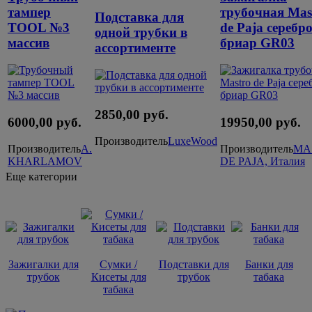
тампер
трубочная Mas
Подставка для
TOOL №3
de Paja серебро
одной трубки в
массив
бриар GR03
ассортименте
2850,00 руб.
6000,00 руб.
19950,00 руб.
Производитель
LuxeWood
Производитель
A.
Производитель
MA
KHARLAMOV
DE PAJA, Италия
Еще категории
Зажигалки для
Сумки /
Подставки для
Банки для
трубок
Кисеты для
трубок
табака
табака