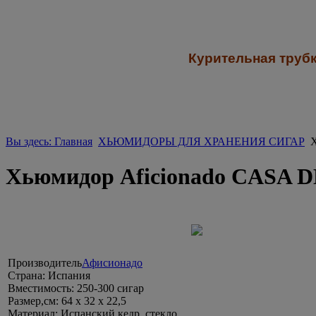
К
урительная трубк
Вы здесь: Главная
ХЬЮМИДОРЫ ДЛЯ ХРАНЕНИЯ СИГАР
Х
Хьюмидор Aficionadо CASA D
Производитель
Афисионадо
Страна:
Испания
Вместимость:
250-300 сигар
Размер,см:
64 х 32 х 22,5
Материал:
Испанский кедр, стекло