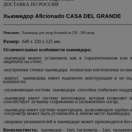
ДОСТАВКА ПО РОССИИ
Хьюмидор Aficionadо CASA DEL GRANDE
Описание:
Хьюмидор для сигар большой на 250 - 300 сигар.
Размер:
640 х 320 х 225 мм.
Отличительные особенности хьюмидора:
-хьюмидор можно установить как в горизонтальном или в
закрепить на стене;
-внутренние стенки хьюмидора полностью изготовлены из мас
-корпус хьюмидора имеет надежную конструкцию и не по
влажности;
-увлажняющая система хьюмидора способна стабильно поддер
-хьюмидор имеет систему вентиляции, которая позволяет 
способствует лучшему созреванию и увлажнению сигар;
-хьюмидор имеет систему перегородок, позволяющую удобно и
-гигрометр может быть установлен в любом месте хьюмидора;
-заправка увлажнителей в хьюмидоре может производится без 
Комплектность:
хьюмидор - 1шт, гигрометр - 1шт, увлажните