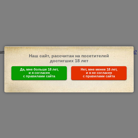
апомнить
Забыли пароль?
Забыли имя пользователя?
Наш сайт, рассчитан на посетителей
достигших 18 лет
Да, мне больше 18 лет,
Нет, мне менее 18 лет,
и я согласен
и я не согласен
с правилами сайта
с правилами сайта