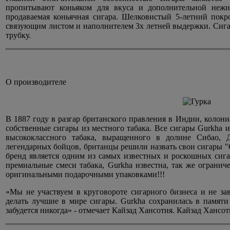
пропитывают коньяком для вкуса и дополнительной нежно
продаваемая коньячная сигара. Шелковистый 5-летний покров
связующим листом и наполнителем 3х летней выдержки. Сига
трубку.
О производителе
В 1887 году в разгар британского правления в Индии, колони
собственные сигары из местного табака. Все сигары Gurkha 
высококлассного табака, выращенного в долине Сибао, 
легендарных бойцов, британцы решили назвать свои сигары "G
бренд является одним из самых известных и роскошных сига
премиальные смеси табака, Gurkha известна, так же огран
оригинальными подарочными упаковками!!!
«Мы не участвуем в круговороте сигарного бизнеса и не з
делать лучшие в мире сигары. Gurkha сохранилась в памяти 
забудется никогда» - отмечает Кайзад Хансотия. Кайзад Хансот