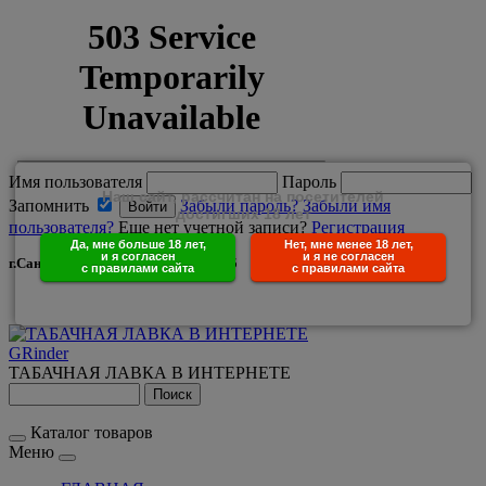
Имя пользователя
Пароль
Наш сайт, рассчитан на посетителей
Запомнить
Забыли пароль?
Забыли имя
достигших 18 лет
пользователя?
Еще нет учетной записи?
Регистрация
Да, мне больше 18 лет,
Нет, мне менее 18 лет,
и я согласен
и я не согласен
г.Санкт-Петербург +7(950)029-25-85
с правилами сайта
с правилами сайта
GRinder
ТАБАЧНАЯ ЛАВКА В ИНТЕРНЕТЕ
Каталог товаров
Меню